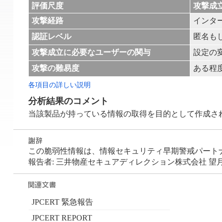
評価尺度
攻撃成
攻撃経路
インタ
認証レベル
匿名も
攻撃成立に必要なユーザーの関与
設定の
攻撃の難易度
ある程度
各項目の詳しい説明
分析結果のコメント
当該製品が持っている情報の取得を目的として作成さ
この脆弱性情報は、情報セキュリティ早期警戒パートナーシ
報告者: 三井物産セキュアディレクション株式会社 望月
JPCERT 緊急報告
JPCERT REPORT