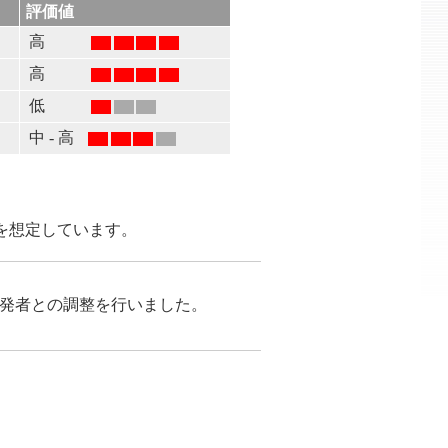
評価値
高
高
低
中 - 高
を想定しています。
が開発者との調整を行いました。