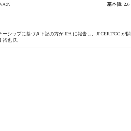
P/A:N
基本値:
2.6
ップに基づき下記の方が IPA に報告し、JPCERT/CC 
 裕也 氏