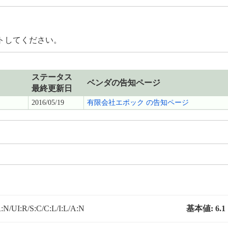
トしてください。
ステータス
ベンダの告知ページ
最終更新日
2016/05/19
有限会社エポック の告知ページ
N/UI:R/S:C/C:L/I:L/A:N
基本値:
6.1