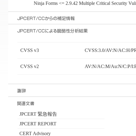
Ninja Forms <= 2.9.42 Multiple Critical Security Vuln
CVSS v3
CVSS:3.0/AV:N/AC:H/PR:
CVSS v2
AV:N/AC:M/Au:N/C:P/I:
JPCERT 緊急報告
JPCERT REPORT
CERT Advisory