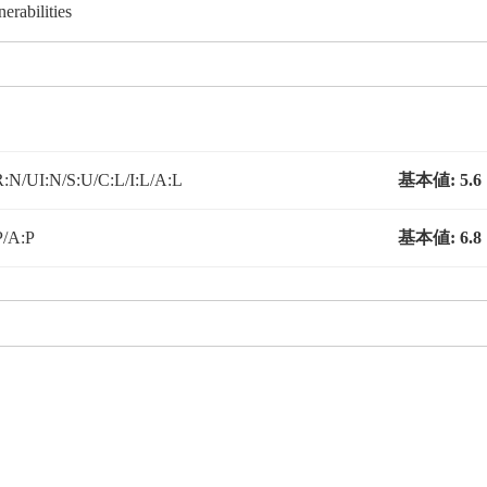
erabilities
N/UI:N/S:U/C:L/I:L/A:L
基本値:
5.6
P/A:P
基本値:
6.8