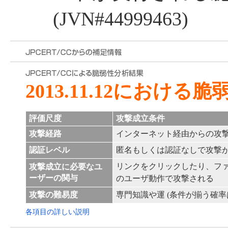
(JVN#44999463)
2013.11.12における
評価尺度
攻撃成立条件
攻撃経路
インターネット経由からの攻
認証レベル
匿名もしくは認証なしで攻撃
リンクをクリックしたり、フ
攻撃成立に必要なユ
ーザーの関与
のユーザ動作で攻撃される
攻撃の難易度
専門知識や運 (条件が揃う確率
各項目の詳しい説明