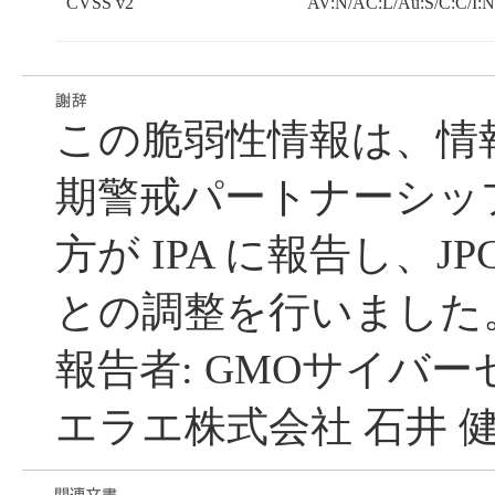
CVSS v2
AV:N/AC:L/Au:S/C:C/I:
この脆弱性情報は、情
期警戒パートナーシッ
方が IPA に報告し、JP
との調整を行いました
報告者: GMOサイバー
エラエ株式会社 石井 健