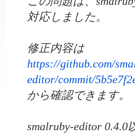
この問題は、smalruby-ed
対応しました。
修正内容は
https://github.com/sma
editor/commit/5b5e7f
から確認できます。
smalruby-editor 