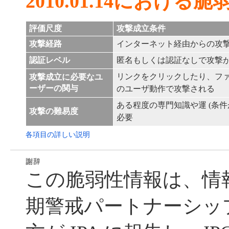
2010.01.14における
評価尺度
攻撃成立条件
攻撃経路
インターネット経由からの攻
認証レベル
匿名もしくは認証なしで攻撃
リンクをクリックしたり、フ
攻撃成立に必要なユ
ーザーの関与
のユーザ動作で攻撃される
ある程度の専門知識や運 (条件
攻撃の難易度
必要
各項目の詳しい説明
この脆弱性情報は、情
期警戒パートナーシッ