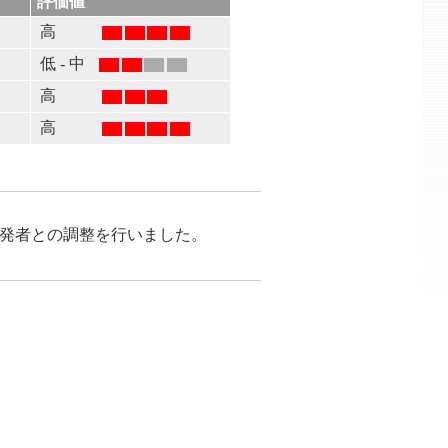
評価値
高
低 - 中
高
高
が開発者との調整を行いました。