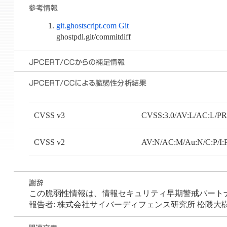
git.ghostscript.com Git
ghostpdl.git/commitdiff
CVSS v3
CVSS:3.0/AV:L/AC:L/PR:
CVSS v2
AV:N/AC:M/Au:N/C:P/I:
この脆弱性情報は、情報セキュリティ早期警戒パートナーシ
報告者: 株式会社サイバーディフェンス研究所 松隈大樹