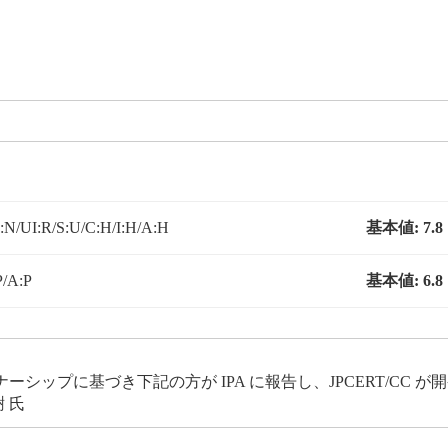
N/UI:R/S:U/C:H/I:H/A:H
基本値:
7.8
P/A:P
基本値:
6.8
ップに基づき下記の方が IPA に報告し、JPCERT/CC 
 氏