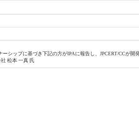
シップに基づき下記の方がIPAに報告し、JPCERT/CCが
 松本 一真 氏