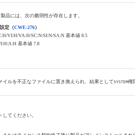
ー製品には、次の脆弱性が存在します。
設定（
CWE-276
）
C:H/VI:H/VA:H/SC:N/SI:N/SA:N 基本値 8.5
H/I:H/A:H 基本値 7.8
ァイルを不正なファイルに置き換えられ、結果として
権
SYSTEM
トしてください。