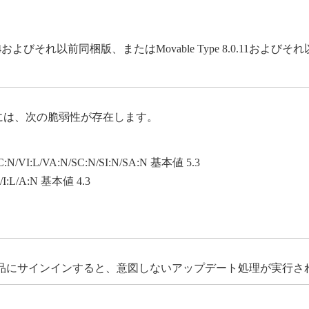
8.8.4およびそれ以前同梱版、またはMovable Type 8.0.11およ
peには、次の脆弱性が存在します。
C:N/VI:L/VA:N/SC:N/SI:N/SA:N 基本値 5.3
N/I:L/A:N 基本値 4.3
品にサインインすると、意図しないアップデート処理が実行さ