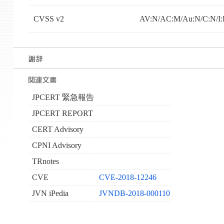
CVSS v2
AV:N/AC:M/Au:N/C:N/I:
JPCERT 緊急報告
JPCERT REPORT
CERT Advisory
CPNI Advisory
TRnotes
CVE
CVE-2018-12246
JVN iPedia
JVNDB-2018-000110