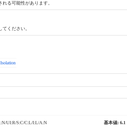
される可能性があります。
してください。
Isolation
N/UI:R/S:C/C:L/I:L/A:N
基本値:
6.1