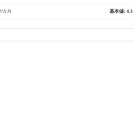
P/A:N
基本値:
4.3