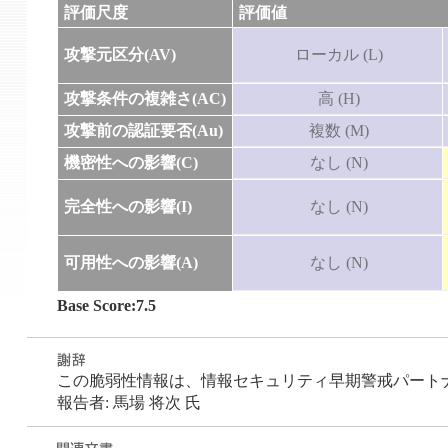
評価尺度
評価値
攻撃元区分(AV)
ローカル (L)
攻撃条件の複雑さ(AC)
高 (H)
攻撃前の認証要否(Au)
複数 (M)
機密性への影響(C)
なし (N)
完全性への影響(I)
なし (N)
可用性への影響(A)
なし (N)
Base Score:7.5
この脆弱性情報は、情報セキュリティ早期警戒パートナーシ
報告者: 馬場 将次 氏