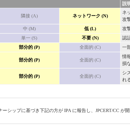
説
ネ
隣接 (A)
ネットワーク (N)
攻
中 (M)
低 (L)
攻
単一 (S)
不要 (N)
認
部分的 (P)
全面的 (C)
一
情
部分的 (P)
全面的 (C)
損
シ
部分的 (P)
全面的 (C)
れ
ップに基づき下記の方が IPA に報告し、JPCERT/CC 