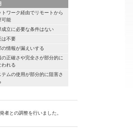
明
ットワーク経由でリモートから
撃可能
撃成立に必要な条件はない
証は不要
部の情報が漏えいする
報の正確さや完全さが部分的に
なわれる
ステムの使用が部分的に阻害さ
る
が開発者との調整を行いました。