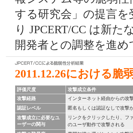
する研究会」の提言を受
り JPCERT/CC は
開発者との調整を進め
2011.12.26における
評価尺度
攻撃成立条件
攻撃経路
インターネット経由からの攻
認証レベル
匿名もしくは認証なしで攻撃
リンクをクリックしたり、フ
攻撃成立に必要なユ
ーザーの関与
のユーザ動作で攻撃される