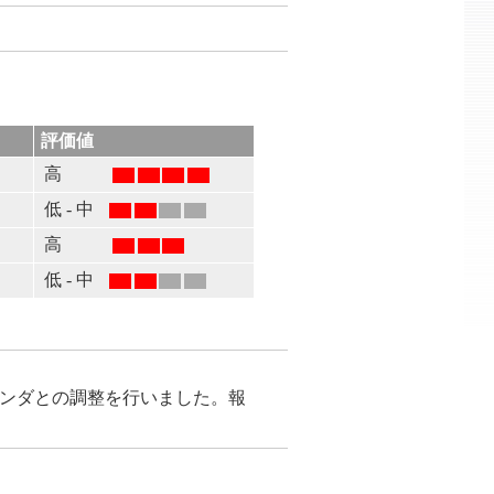
評価値
高
低 - 中
高
低 - 中
がベンダとの調整を行いました。報