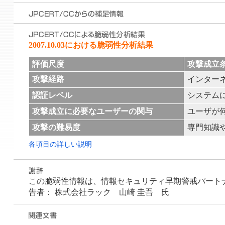
2007.10.03における脆弱性分析結果
評価尺度
攻撃成立
攻撃経路
インター
認証レベル
システム
攻撃成立に必要なユーザーの関与
ユーザが
攻撃の難易度
専門知識や
各項目の詳しい説明
この脆弱性情報は、情報セキュリティ早期警戒パートナーシ
告者： 株式会社ラック 山崎 圭吾 氏