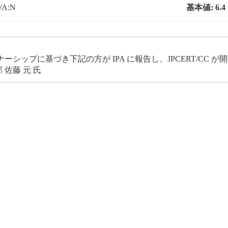
P/A:N
基本値:
6.4
ップに基づき下記の方が IPA に報告し、JPCERT/CC 
佐藤 元 氏