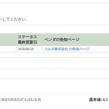
トしてください。
ステータス
ベンダの告知ページ
最終更新日
2016/06/24
コルネ株式会社 の告知ページ
N/UI:N/S:U/C:L/I:L/A:N
基本値:
6.5