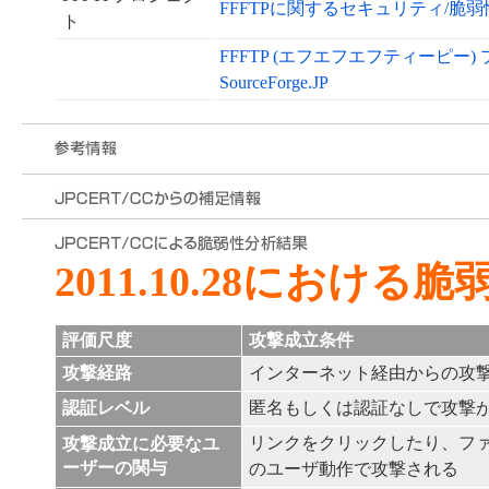
FFFTPに関するセキュリティ/脆
ト
FFFTP (エフエフエフティーピー
SourceForge.JP
2011.10.28における
評価尺度
攻撃成立条件
攻撃経路
インターネット経由からの攻
認証レベル
匿名もしくは認証なしで攻撃
リンクをクリックしたり、フ
攻撃成立に必要なユ
ーザーの関与
のユーザ動作で攻撃される