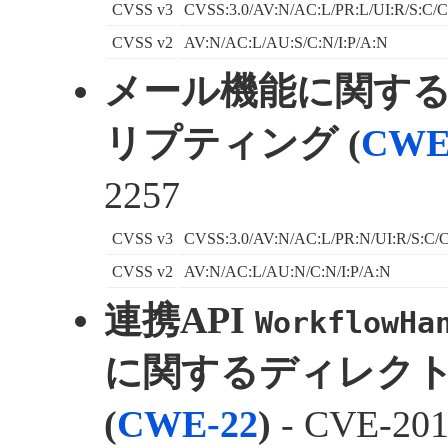
CVSS v3
CVSS:3.0/AV:N/AC:L/PR:L/UI:R/S:C/C
CVSS v2
AV:N/AC:L/AU:S/C:N/I:P/A:N
メール機能に関す
リプティング (
CWE
2257
CVSS v3
CVSS:3.0/AV:N/AC:L/PR:N/UI:R/S:C/C
CVSS v2
AV:N/AC:L/AU:N/C:N/I:P/A:N
連携API
WorkflowHa
に関するディレク
(
CWE-22
)
- CVE-201