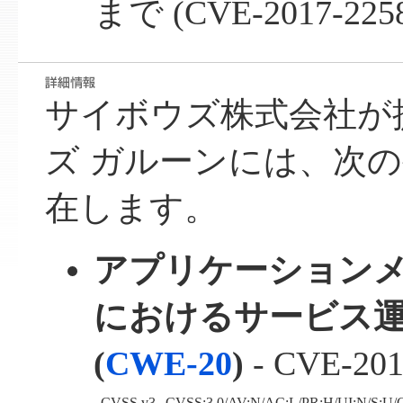
まで (CVE-2017-225
サイボウズ株式会社が
ズ ガルーンには、次
在します。
アプリケーション
におけるサービス運用
(
CWE-20
)
- CVE-201
CVSS v3
CVSS:3.0/AV:N/AC:L/PR:H/UI:N/S:U/C