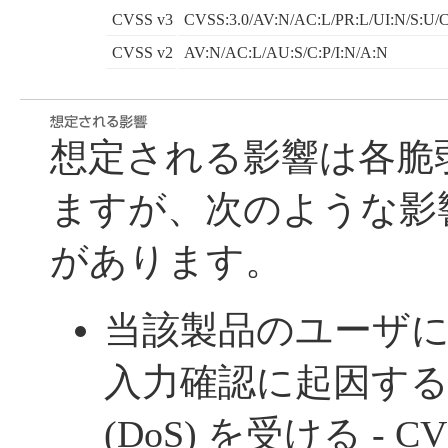
CVSS v3
CVSS:3.0/AV:N/AC:L/PR:L/UI:N/S:U/C
CVSS v2
AV:N/AC:L/AU:S/C:P/I:N/A:N
想定される影響は各脆
ますが、次のような影
があります。
当該製品のユーザ
入力確認に起因す
(DoS) を受ける - CVE