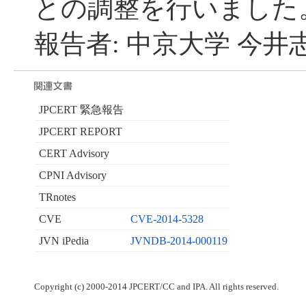
との調整を行いました
報告者: 中京大学 今井
JPCERT 緊急報告
JPCERT REPORT
CERT Advisory
CPNI Advisory
TRnotes
CVE
CVE-2014-5328
JVN iPedia
JVNDB-2014-000119
Copyright (c) 2000-2014 JPCERT/CC and IPA. All rights reserved.