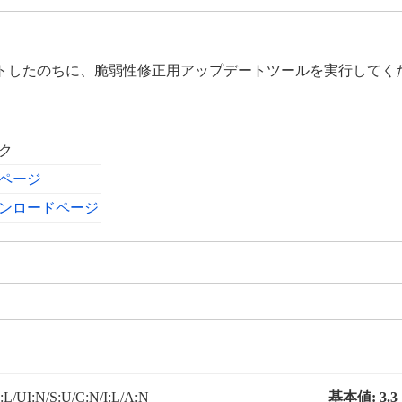
トしたのちに、脆弱性修正用アップデートツールを実行してく
ク
ページ
ンロードページ
L/UI:N/S:U/C:N/I:L/A:N
基本値:
3.3