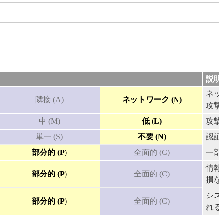
説
ネ
隣接 (A)
ネットワーク (N)
攻
中 (M)
低 (L)
攻
単一 (S)
不要 (N)
認
部分的 (P)
全面的 (C)
一
情
部分的 (P)
全面的 (C)
損
シ
部分的 (P)
全面的 (C)
れ