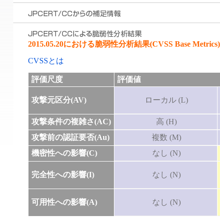
2015.05.20における脆弱性分析結果(CVSS Base Metrics)
CVSSとは
評価尺度
評価値
攻撃元区分(AV)
ローカル (L)
攻撃条件の複雑さ(AC)
高 (H)
攻撃前の認証要否(Au)
複数 (M)
機密性への影響(C)
なし (N)
完全性への影響(I)
なし (N)
可用性への影響(A)
なし (N)