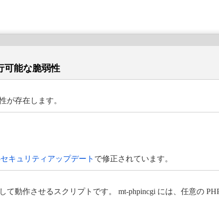
が実行可能な脆弱性
な脆弱性が存在します。
gi.phpセキュリティアップデート
で修正されています。
を PHP として動作させるスクリプトです。 mt-phpincgi には、任