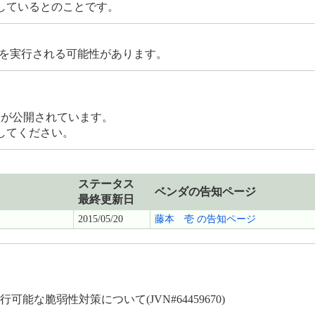
しているとのことです。
ドを実行される可能性があります。
ト
が公開されています。
してください。
ステータス
ベンダの告知ページ
最終更新日
2015/05/20
藤本 壱 の告知ページ
実行可能な脆弱性対策について(JVN#64459670)