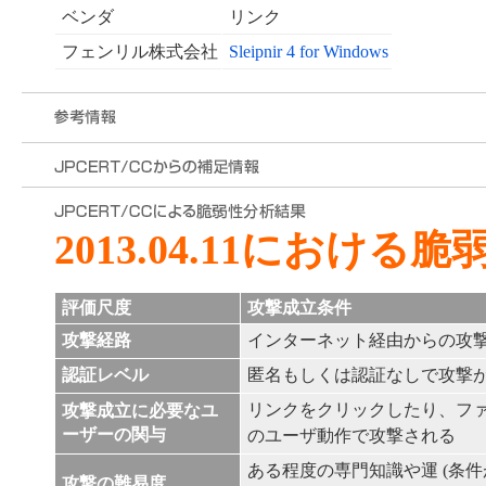
ベンダ
リンク
フェンリル株式会社
Sleipnir 4 for Windows
2013.04.11における
評価尺度
攻撃成立条件
攻撃経路
インターネット経由からの攻
認証レベル
匿名もしくは認証なしで攻撃
リンクをクリックしたり、フ
攻撃成立に必要なユ
ーザーの関与
のユーザ動作で攻撃される
ある程度の専門知識や運 (条件
攻撃の難易度