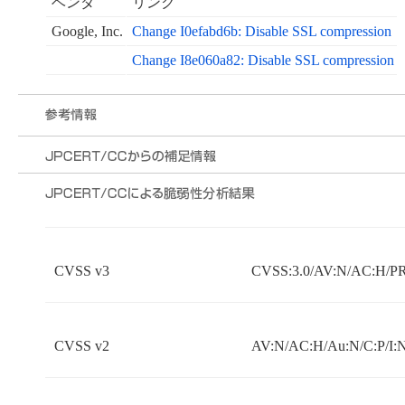
ベンダ
リンク
Google, Inc.
Change I0efabd6b: Disable SSL compression
Change I8e060a82: Disable SSL compression
CVSS v3
CVSS:3.0/AV:N/AC:H/PR
CVSS v2
AV:N/AC:H/Au:N/C:P/I: