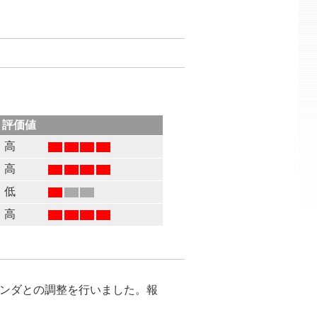
評価値
高
高
低
高
がベンダとの調整を行いました。報