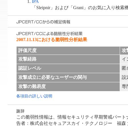
IPA
「Sleipnir」および「Grani」のお気に
2007.11.13における脆弱性分析結果
評価尺度
攻
攻撃経路
イ
認証レベル
匿
攻撃成立に必要なユーザーの関与
設
攻撃の難易度
専
各項目の詳しい説明
この脆弱性情報は、情報セキュリティ早期警戒パートナーシ
告者：株式会社セキュアスカイ・テクノロジー 福森 