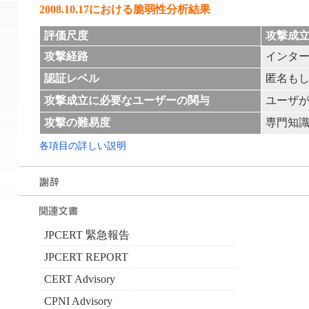
2008.10.17における脆弱性分析結果
評価尺度
攻撃成
攻撃経路
インタ
認証レベル
匿名も
攻撃成立に必要なユーザーの関与
ユーザ
攻撃の難易度
専門知
各項目の詳しい説明
JPCERT 緊急報告
JPCERT REPORT
CERT Advisory
CPNI Advisory