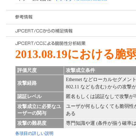
2013.08.19における
評価尺度
攻撃成立条件
Ethernet などローカルセグメント内 (
攻撃経路
802.11 なども含む) からの攻撃
認証レベル
匿名もしくは認証なしで攻撃が
ユーザが何もしなくても脆弱性
攻撃成立に必要なユ
ーザーの関与
ある
攻撃の難易度
専門知識や運 (条件が揃う確率は
各項目の詳しい説明