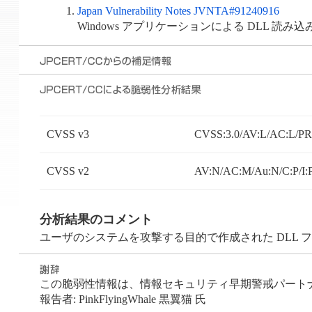
Japan Vulnerability Notes JVNTA#91240916
Windows アプリケーションによる DLL 読
CVSS v3
CVSS:3.0/AV:L/AC:L/PR:
CVSS v2
AV:N/AC:M/Au:N/C:P/I:
分析結果のコメント
ユーザのシステムを攻撃する目的で作成された DLL
この脆弱性情報は、情報セキュリティ早期警戒パートナーシ
報告者: PinkFlyingWhale 黒翼猫 氏