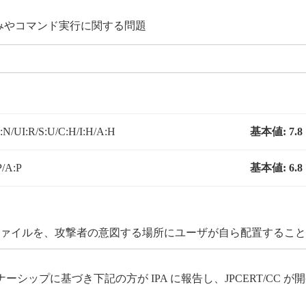
み込みやコマンド実行に関する問題
N/UI:R/S:U/C:H/I:H/A:H
基本値:
7.8
P/A:P
基本値:
6.8
 ファイルを、攻撃者の意図する場所にユーザが自ら配置するこ
ップに基づき下記の方が IPA に報告し、JPCERT/CC 