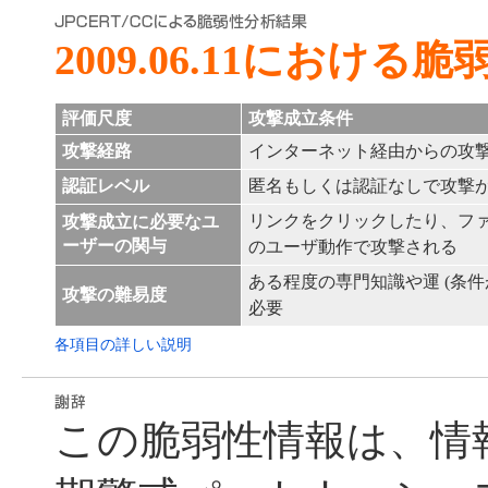
2009.06.11におけ
評価尺度
攻撃成立条件
攻撃経路
インターネット経由からの攻
認証レベル
匿名もしくは認証なしで攻撃
リンクをクリックしたり、フ
攻撃成立に必要なユ
ーザーの関与
のユーザ動作で攻撃される
ある程度の専門知識や運 (条件
攻撃の難易度
必要
各項目の詳しい説明
この脆弱性情報は、情