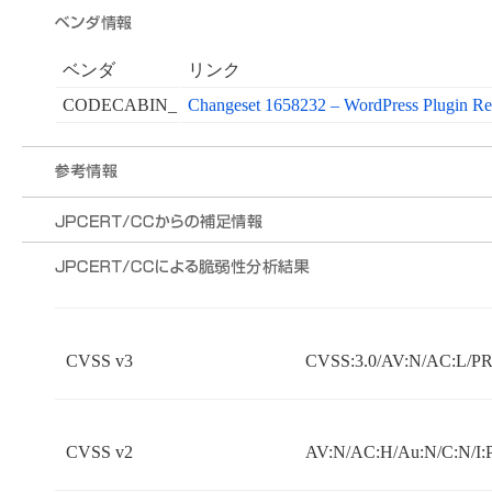
ベンダ
リンク
CODECABIN_
Changeset 1658232 – WordPress Plugin Re
CVSS v3
CVSS:3.0/AV:N/AC:L/PR:
CVSS v2
AV:N/AC:H/Au:N/C:N/I: