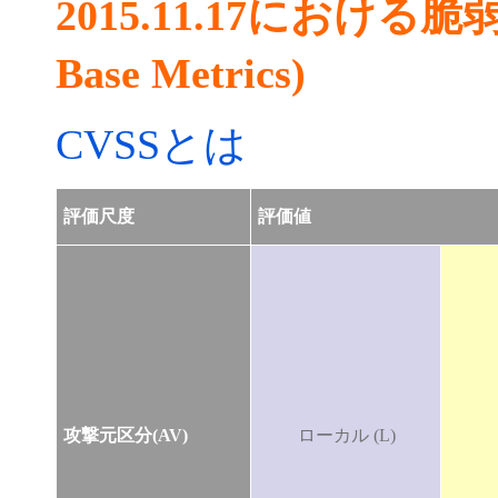
2015.11.17における
Base Metrics)
CVSSとは
評価尺度
評価値
攻撃元区分(AV)
ローカル (L)