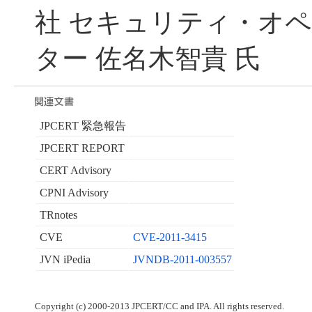
社 セキュリティ・オ
ター 佐名木智貴 氏
JPCERT 緊急報告
JPCERT REPORT
CERT Advisory
CPNI Advisory
TRnotes
CVE
CVE-2011-3415
JVN iPedia
JVNDB-2011-003557
Copyright (c) 2000-2013 JPCERT/CC and IPA. All rights reserved.