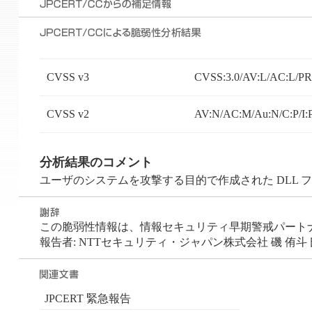
CVSS v3
CVSS:3.0/AV:L/AC:L/PR:
CVSS v2
AV:N/AC:M/Au:N/C:P/I:
分析結果のコメント
ユーザのシステムを攻撃する目的で作成された DLL
この脆弱性情報は、情報セキュリティ早期警戒パートナーシ
報告者: NTTセキュリティ・ジャパン株式会社 磯 侑斗 
JPCERT 緊急報告