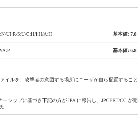
N/UI:R/S:U/C:H/I:H/A:H
基本値:
7.8
P/A:P
基本値:
6.8
 ファイルを、攻撃者の意図する場所にユーザが自ら配置するこ
ップに基づき下記の方が IPA に報告し、JPCERT/CC 
氏