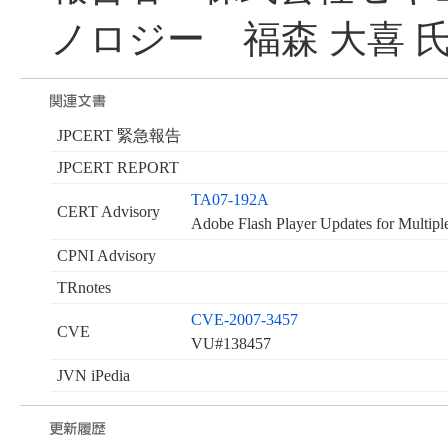
ノロジー 福森 大喜 
JPCERT 緊急報告
JPCERT REPORT
TA07-192A
CERT Advisory
Adobe Flash Player Updates for Multiple
CPNI Advisory
TRnotes
CVE-2007-3457
CVE
VU#138457
JVN iPedia