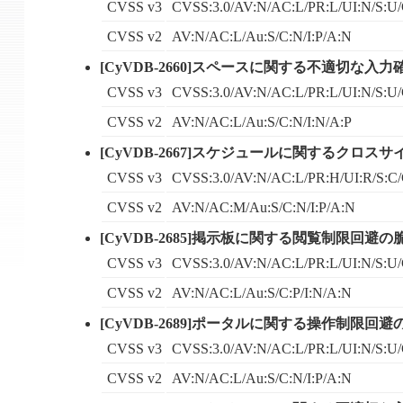
CVSS v3
CVSS:3.0/AV:N/AC:L/PR:L/UI:N/S:U/
CVSS v2
AV:N/AC:L/Au:S/C:N/I:P/A:N
[CyVDB-2660]スペースに関する不適切な入力
CVSS v3
CVSS:3.0/AV:N/AC:L/PR:L/UI:N/S:U/
CVSS v2
AV:N/AC:L/Au:S/C:N/I:N/A:P
[CyVDB-2667]スケジュールに関するクロス
CVSS v3
CVSS:3.0/AV:N/AC:L/PR:H/UI:R/S:C/
CVSS v2
AV:N/AC:M/Au:S/C:N/I:P/A:N
[CyVDB-2685]掲示板に関する閲覧制限回避の脆
CVSS v3
CVSS:3.0/AV:N/AC:L/PR:L/UI:N/S:U/
CVSS v2
AV:N/AC:L/Au:S/C:P/I:N/A:N
[CyVDB-2689]ポータルに関する操作制限回避の
CVSS v3
CVSS:3.0/AV:N/AC:L/PR:L/UI:N/S:U/
CVSS v2
AV:N/AC:L/Au:S/C:N/I:P/A:N