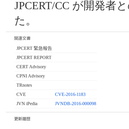
JPCERT/CC が開発
た。
JPCERT 緊急報告
JPCERT REPORT
CERT Advisory
CPNI Advisory
TRnotes
CVE
CVE-2016-1183
JVN iPedia
JVNDB-2016-000098