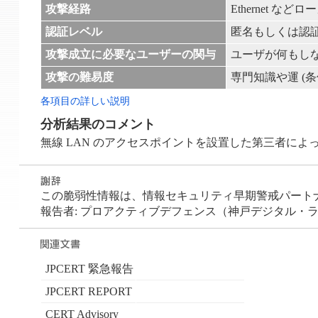
攻撃経路
Ethernet など
認証レベル
匿名もしくは認
攻撃成立に必要なユーザーの関与
ユーザが何もし
攻撃の難易度
専門知識や運 (
各項目の詳しい説明
分析結果のコメント
無線 LAN のアクセスポイントを設置した第三者によって、中間者
この脆弱性情報は、情報セキュリティ早期警戒パートナーシ
報告者: プロアクティブデフェンス（神戸デジタル・ラ
JPCERT 緊急報告
JPCERT REPORT
CERT Advisory