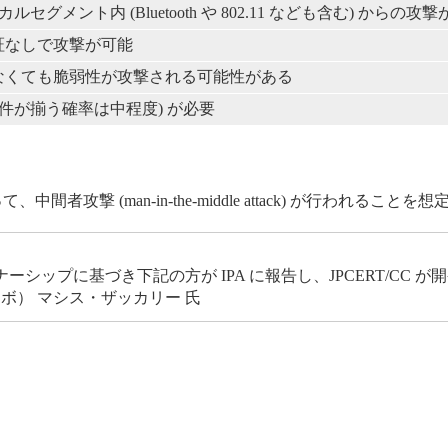
ローカルセグメント内 (Bluetooth や 802.11 なども含む) からの攻
証なしで攻撃が可能
なくても脆弱性が攻撃される可能性がある
条件が揃う確率は中程度) が必要
攻撃 (man-in-the-middle attack) が行われること
ップに基づき下記の方が IPA に報告し、JPCERT/CC 
ボ） マシス・ザッカリー 氏