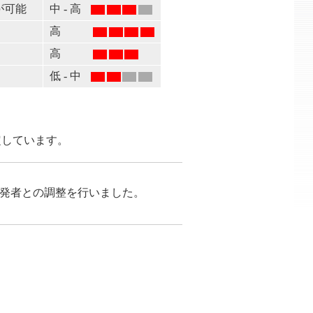
撃が可能
中 - 高
高
高
低 - 中
を想定しています。
が開発者との調整を行いました。