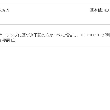
N/A:N
基本値:
4.3
ップに基づき下記の方が IPA に報告し、JPCERT/CC 
 俊嗣 氏