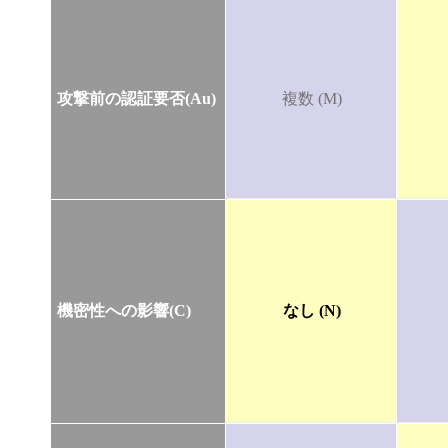
攻撃前の認証要否(Au)
複数 (M)
機密性への影響(C)
なし (N)