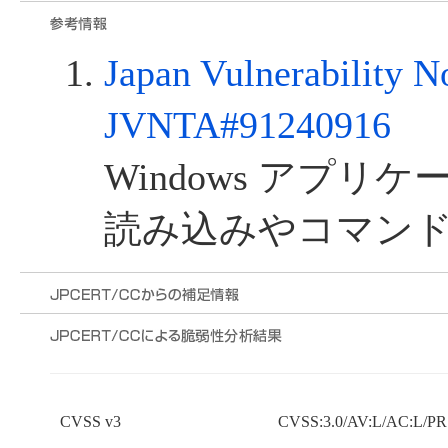
Japan Vulnerability N
JVNTA#91240916
Windows アプリ
読み込みやコマン
CVSS v3
CVSS:3.0/AV:L/AC:L/PR: