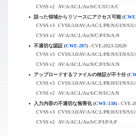
CVSS v2
AV:A/AC:L/Au:S/C:C/I:C/A:C
誤った領域からリソースにアクセス可能 (
CWE-
CVSS v3
CVSS:3.0/AV:A/AC:L/PR:N/UI:N/S:U/
CVSS v2
AV:A/AC:L/Au:N/C:P/I:N/A:N
不適切な認証 (
CWE-287
)
- CVE-2023-32620
CVSS v3
CVSS:3.0/AV:A/AC:L/PR:N/UI:N/S:U/
CVSS v2
AV:A/AC:L/Au:N/C:P/I:N/A:N
アップロードするファイルの検証が不十分 (
CW
CVSS v3
CVSS:3.0/AV:A/AC:L/PR:H/UI:N/S:U/
CVSS v2
AV:A/AC:L/Au:S/C:N/I:C/A:N
入力内容の不適切な無害化 (
CWE-138
)
- CVE-2
CVSS v3
CVSS:3.0/AV:A/AC:L/PR:H/UI:N/S:U/
CVSS v2
AV:A/AC:L/Au:S/C:P/I:P/A:P