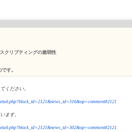
イトスクリプティングの脆弱性
のです。
してください。
al_detail.php?block_id=2121&news_id=316&op=comment#2121
ています。
al_detail.php?block_id=2121&news_id=302&op=comment#2121