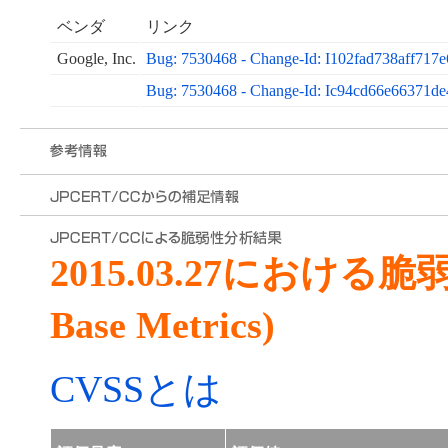
ベンダ
リンク
Google, Inc.
Bug: 7530468 - Change-Id: I102fad738aff717
Bug: 7530468 - Change-Id: Ic94cd66e66371d
2015.03.27における
Base Metrics)
CVSSとは