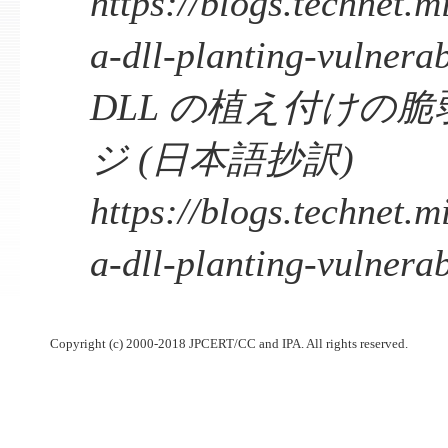
https://blogs.technet.m
a-dll-planting-vulnerab
DLL の植え付けの
ジ (日本語抄訳)
https://blogs.technet.m
a-dll-planting-vulnerab
Copyright (c) 2000-2018 JPCERT/CC and IPA. All rights reserved.