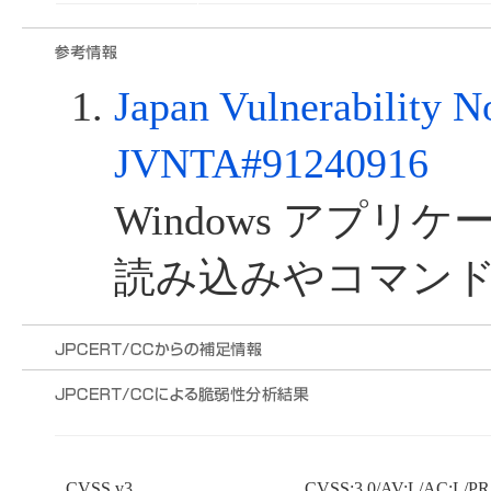
Japan Vulnerability N
JVNTA#91240916
Windows アプリ
読み込みやコマン
CVSS v3
CVSS:3.0/AV:L/AC:L/PR: