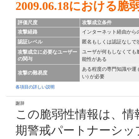
2009.06.18における
評価尺度
攻撃成立条件
攻撃経路
インターネット経由から
認証レベル
匿名もしくは認証なしで
ユーザが何もしなくても
攻撃成立に必要なユーザー
の関与
能性がある
ある程度の専門知識や運 
攻撃の難易度
い) が必要
各項目の詳しい説明
この脆弱性情報は、情
期警戒パートナーシッ