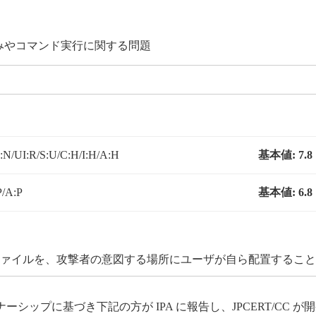
み込みやコマンド実行に関する問題
N/UI:R/S:U/C:H/I:H/A:H
基本値:
7.8
P/A:P
基本値:
6.8
 ファイルを、攻撃者の意図する場所にユーザが自ら配置するこ
ップに基づき下記の方が IPA に報告し、JPCERT/CC 