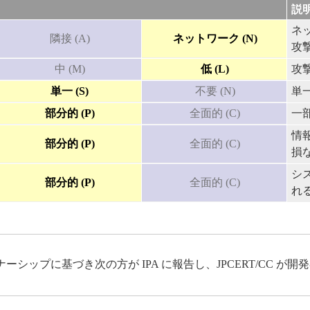
説
ネ
隣接 (A)
ネットワーク (N)
攻
中 (M)
低 (L)
攻
単一 (S)
不要 (N)
単
部分的 (P)
全面的 (C)
一
情
部分的 (P)
全面的 (C)
損
シ
部分的 (P)
全面的 (C)
れ
ップに基づき次の方が IPA に報告し、JPCERT/CC が