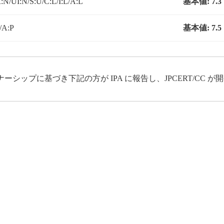
N/UI:N/S:U/C:L/I:L/A:L
基本値:
7.3
/A:P
基本値:
7.5
ップに基づき下記の方が IPA に報告し、JPCERT/CC 