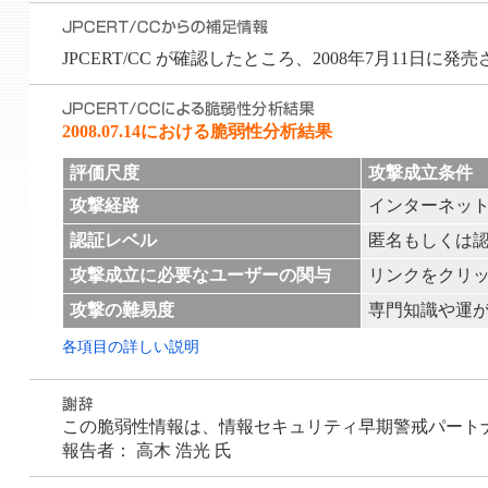
JPCERT/CC が確認したところ、2008年7月11日に発売さ
2008.07.14における脆弱性分析結果
評価尺度
攻撃成立条件
攻撃経路
インターネッ
認証レベル
匿名もしくは
攻撃成立に必要なユーザーの関与
リンクをクリ
攻撃の難易度
専門知識や運
各項目の詳しい説明
この脆弱性情報は、情報セキュリティ早期警戒パートナーシ
報告者： 高木 浩光 氏