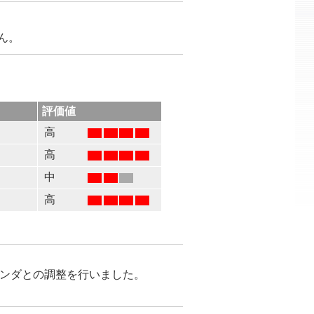
せん。
評価値
高
高
る
中
高
がベンダとの調整を行いました。