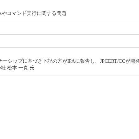
み込みやコマンド実行に関する問題
シップに基づき下記の方がIPAに報告し、JPCERT/CCが
 松本 一真 氏